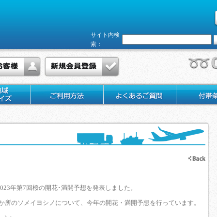
サイト内検
索：
023年第7回桜の開花･満開予想を発表しました。
00か所のソメイヨシノについて、今年の開花・満開予想を行っています。