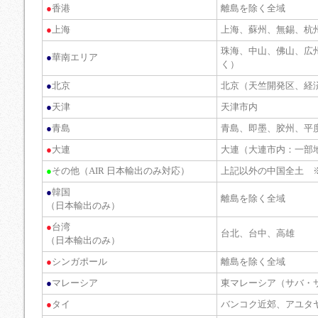
●
香港
離島を除く全域
●
上海
上海、蘇州、無錫、杭
珠海、中山、佛山、広
●
華南エリア
く）
●
北京
北京（天竺開発区、経
●
天津
天津市内
●
青島
青島、即墨、胶州、平
●
大連
大連（大連市内：一部
●
その他（AIR 日本輸出のみ対応）
上記以外の中国全土 
●
韓国
離島を除く全域
（日本輸出のみ）
●
台湾
台北、台中、高雄
（日本輸出のみ）
●
シンガポール
離島を除く全域
●
マレーシア
東マレーシア（サバ・
●
タイ
バンコク近郊、アユタ