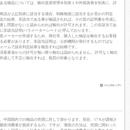
ある物品については、輸出貿易管理令別表１や外国為替令別表に、詳
商品が上記別表に該当する場合、戦略物資に該当するか否かの判定
定の結果、非該当である事が確認されれば、その旨の証明書を作成し
査し問題がないと認められれば輸出が許可されます。この非該当であ
に非該当証明(パラメーターシート)と呼んでおります。
造メーカーが作成するため、商社等、購入した物品を輸出するお客様
る必要があります。非該当証明は、公的機関が発行するものではな
ォームで該非判定結果を報告すれば結構です。
済産業省からの許可が無い限り輸出は認められません。 許可なく輸出
作成して不正に輸出すれば、処罰の対象となります。
、中国国内での物品の売買に対して掛かります。現在、17％が課税さ
最終消費者が負担するもの」ですが、徴収の方法は、売買に関わった