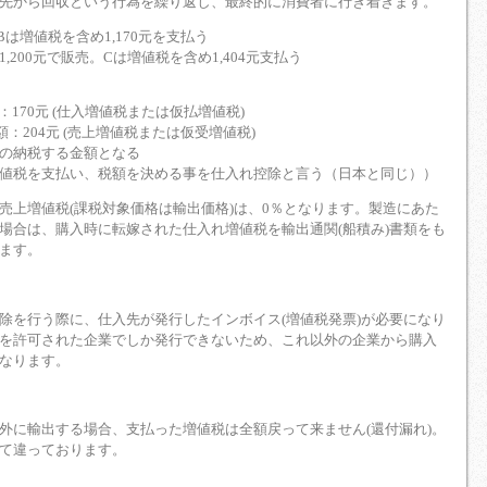
先から回収という行為を繰り返し、最終的に消費者に行き着きます。
.Bは増値税を含め1,170元を支払う
1,200元で販売。Cは増値税を含め1,404元支払う
170元 (仕入増値税または仮払増値税)
：204元 (売上増値税または仮受増値税)
がBの納税する金額となる
値税を支払い、税額を決める事を仕入れ控除と言う（日本と同じ））
売上増値税(課税対象価格は輸出価格)は、0％となります。製造にあた
場合は、購入時に転嫁された仕入れ増値税を輸出通関(船積み)書類をも
ます。
除を行う際に、仕入先が発行したインボイス(増値税発票)が必要になり
を許可された企業でしか発行できないため、これ以外の企業から購入
なります。
外に輸出する場合、支払った増値税は全額戻って来ません(還付漏れ)。
て違っております。