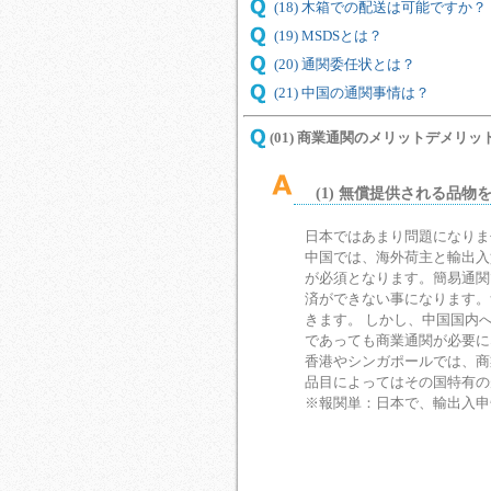
(18) 木箱での配送は可能ですか？
(19) MSDSとは？
(20) 通関委任状とは？
(21) 中国の通関事情は？
(01) 商業通関のメリットデメリッ
(1) 無償提供される品
日本ではあまり問題になりま
中国では、海外荷主と輸出入
が必須となります。簡易通関
済ができない事になります。
きます。 しかし、中国国内
であっても商業通関が必要に
香港やシンガポールでは、商
品目によってはその国特有の
※報関単：日本で、輸出入申