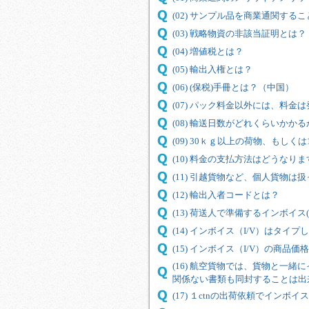
(02) サンプル品を商業通関す
(03) 戦略物資の非該当証明とは？
(04) 増値税とは？
(05) 輸出入権とは？
(06) (保税)手冊とは？（中国）
(07) パック料金以外には、料金
(08) 輸送日数がどれくらいか
(09) 30ｋｇ以上の荷物、もし
(10) 料金の支払方法はどうなり
(11) 引越貨物など、個人貨物は
(12) 輸出入者コードとは？
(13) 荷送人で準備するインボイス(
(14) インボイス（I/V）はタ
(15) インボイス（I/V）の商
(16) 航空貨物では、貨物と一緒
関係ない書類も同封することは出
(17) １ctnの出荷依頼でイン