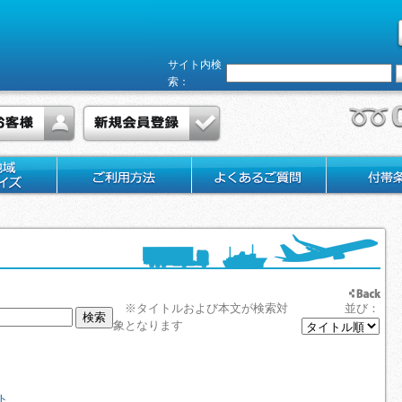
サイト内検
索：
※タイトルおよび本文が検索対
並び：
象となります
ト