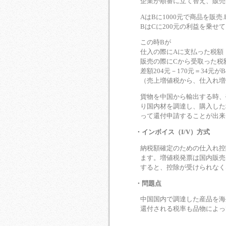
企業が順番に立て替え、販売
AはBに1000元で商品を販売
BはCに200元の利益を乗せて
この時Bが
仕入の際にAに支払った税額 ：
販売の際にCから受取った税額
差額204元－170元＝34元
（売上増値税から、仕入れ増
貨物を中国から輸出する時、
り国内材を調達し、購入した
って還付申請することが出来
・インボイス（I/V）方式
納税額確定のための仕入れ控
ます。増値税発票は国内販売
すると、控除が受けられなく
・問題点
中国国内で調達した産品を海
還付される税率も品物によっ