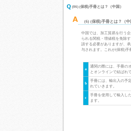
(06) (保税)手冊とは？（中国）
(6) (保税)手冊とは？（
中国では、加工貿易を行う企
られる関税・増値税を免除す
請する必要がありますが、承
与されます。これが(保税)手
通関の際には、手冊の
a
とオンラインで結ばれて
手冊には、輸出入の予
b
れていきます。
手冊を使用して輸入し
c
ます。