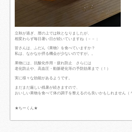
立秋が過ぎ、暦の上では秋となりましたが、
相変わらず毎日暑い日が続いていますね（－－；
皆さんは、ふだん《果物》を食べていますか？
私は、なかなか摂る機会が少ないのですが。。
果物には、抗酸化作用・疲れ防止 さらには
老化防止や、高血圧・動脈硬化等の予防効果まで（！）
実に様々な効能があるようです。
まだまだ厳しい残暑が続きますので、
おいしい果物を食べて体の調子を整えるのも良いかもしれません（
★ちーくん★