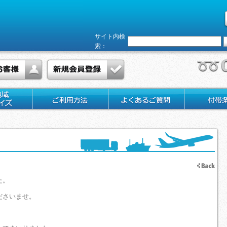
サイト内検
索：
た。
ださいませ。