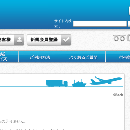
サイト内検
索：
もの足りません。