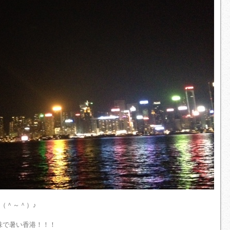
（＾～＾）♪
味で暑い香港！！！