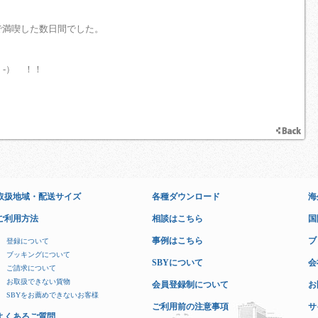
 で満喫した数日間でした。
-） ！！
取扱地域・配送サイズ
各種ダウンロード
海
ご利用方法
相談はこちら
国
事例はこちら
ブ
登録について
ブッキングについて
SBYについて
会
ご請求について
お取扱できない貨物
会員登録制について
お
SBYをお薦めできないお客様
ご利用前の注意事項
サ
よくあるご質問