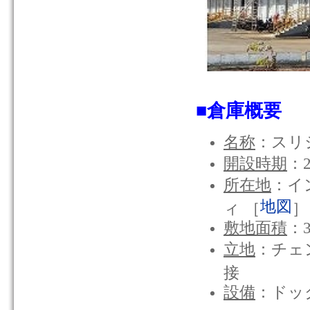
■倉庫概要
名称
：スリ
開設時期
：2
所在地
：イ
地図
ィ ［
］
敷地面積
：
立地
：チェ
接
設備
：ドッ